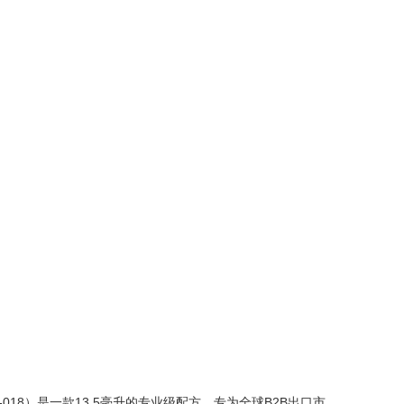
付
退
详情
18）是一款13.5毫升的专业级配方，专为全球B2B出口市