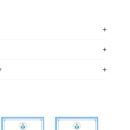
+
+
+
？