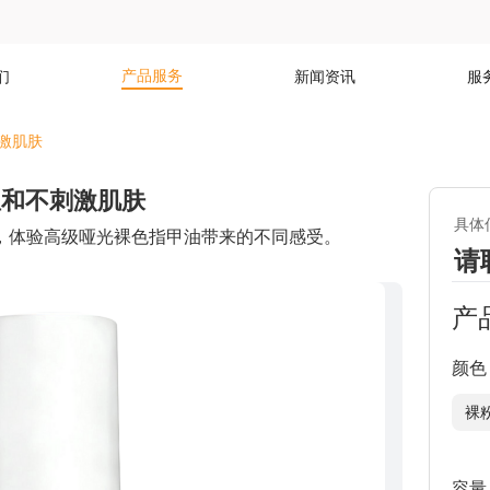
产品服务
们
新闻资讯
服
刺激肌肤
，温和不刺激肌肤
具体
，体验高级哑光裸色指甲油带来的不同感受。
请
产
颜色
裸
容量