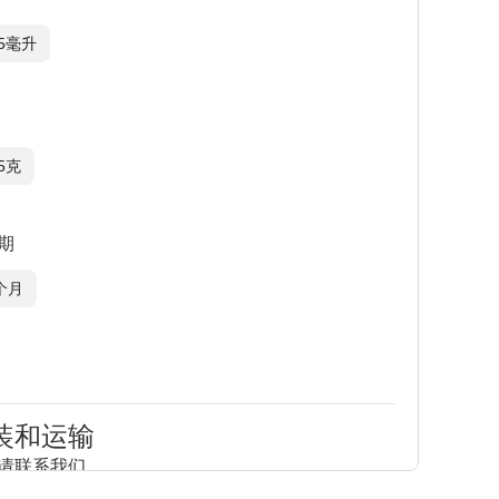
.5毫升
.5克
期
个月
询问
装和运输
请联系我们