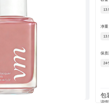
13
净重
13
保质
24
包
详情