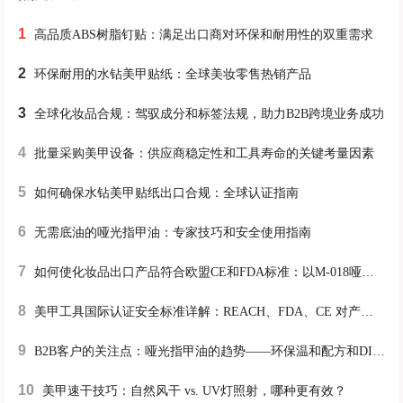
1
高品质ABS树脂钉贴：满足出口商对环保和耐用性的双重需求
2
环保耐用的水钻美甲贴纸：全球美妆零售热销产品
3
全球化妆品合规：驾驭成分和标签法规，助力B2B跨境业务成功
4
批量采购美甲设备：供应商稳定性和工具寿命的关键考量因素
5
如何确保水钻美甲贴纸出口合规：全球认证指南
6
无需底油的哑光指甲油：专家技巧和安全使用指南
7
如何使化妆品出口产品符合欧盟CE和FDA标准：以M-018哑光唇膏为例
8
美甲工具国际认证安全标准详解：REACH、FDA、CE 对产品质量的严格控制
9
B2B客户的关注点：哑光指甲油的趋势——环保温和配方和DIY体验优势
10
美甲速干技巧：自然风干 vs. UV灯照射，哪种更有效？