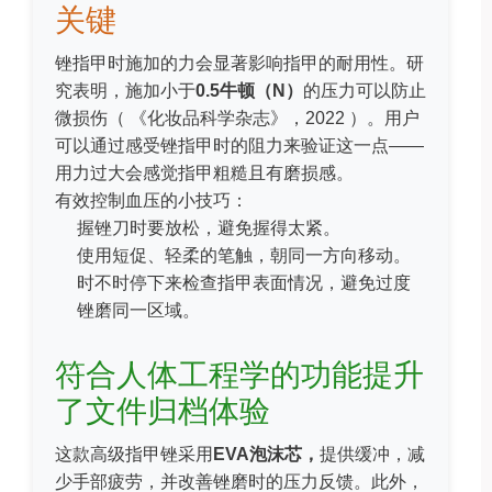
关键
锉指甲时施加的力会显著影响指甲的耐用性。研
究表明，施加小于
0.5牛顿（N）
的压力可以防止
微损伤（
《化妆品科学杂志》，2022
）。用户
可以通过感受锉指甲时的阻力来验证这一点——
用力过大会感觉指甲粗糙且有磨损感。
有效控制血压的小技巧：
握锉刀时要放松，避免握得太紧。
使用短促、轻柔的笔触，朝同一方向移动。
时不时停下来检查指甲表面情况，避免过度
锉磨同一区域。
符合人体工程学的功能提升
了文件归档体验
这款高级指甲锉采用
EVA泡沫芯，
提​​供缓冲，减
少手部疲劳，并改善锉磨时的压力反馈。此外，