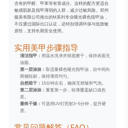
含有的甲醛、甲苯等有害成分。这样的配方更适合
敏感肌肤及指甲薄弱的人群，减少过敏风险。郑州
薇美有限公司推出的M系列专业哑光裸色指甲油，
不仅通过国际出口认证，还特别强调环保与低致敏
原性，支持长期安全使用。
实用美甲步骤指导
清洁指甲：
用温水洗净并彻底擦干，保持表面无
油脂。
第一层涂抹：
取适量裸色哑光指甲油，自中间向
两侧轻刷，保持薄而均匀。
自然晾干：
15分钟左右，确保无褶皱和气泡。
第二层涂抹：
重复第一步，轻薄覆盖缺口或色
差。
最终干燥：
可选用UV灯照射3~5分钟，提升硬
度。
常见问题解答（FAQ）