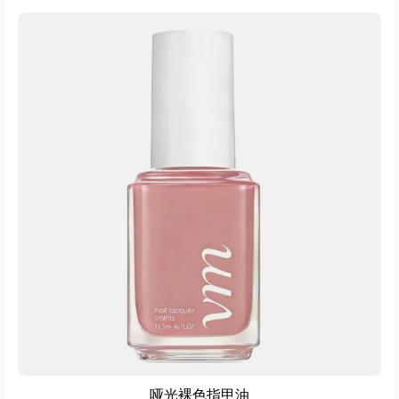
哑光裸色指甲油