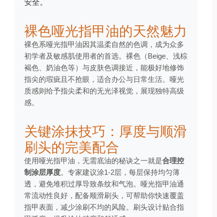
安全。
裸色哑光指甲油的天然魅力
裸色系哑光指甲油因其温柔自然的色调，成为众多
初学者及敏感肌使用者的首选。裸色（Beige、浅棕
褐色、奶油色等）与皮肤色调接近，能极好地修饰
指尖的瑕疵且不抢眼，适合办公与日常生活。哑光
质感则给予指尖柔和的无光泽视觉，展现独特高级
感。
关键涂抹技巧：厚度与顺滑
刷头的完美配合
使用哑光指甲油，无需底油的秘诀之一就是
合理控
制涂层厚度
。专家建议涂1-2层，每层保持均匀薄
透，避免堆积过厚导致条纹和气泡。哑光指甲油通
常流动性良好，配备顺滑刷头，可帮助你快速覆盖
指甲表面，减少涂刷不均的风险。刷头设计贴合指