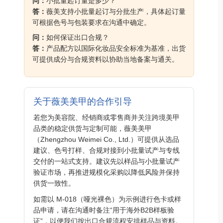
问：
小批量起订量是多少？
答：
薇美支持小批量起订与分批生产，具体起订量
可根据色号与包装要求在沟通中确定。
问：
如何保证出口合规？
答：
产品配方以国际化妆品安全标准为基准，出货
可提供成分与合规资料以协助当地备案与通关。
关于薇美美甲的合作引导
若您为美容院、经销商或零售商并关注跨境美甲
品类的稳定供货与定制可能，薇美美甲
（Zhengzhou Weimei Co., Ltd.）可提供从选品
建议、色号打样、合规对接到小批量试产与专线
交付的一站式支持。建议先以样品与小批量试产
验证市场，再推进规模化采购以降低风险并保持
供货一致性。
如需以 M-018（哑光裸色）为示例进行色卡或样
品申请，请在沟通时备注“用于海外B2B样板验
证”，以便我们按出口合规流程安排样品与资料。