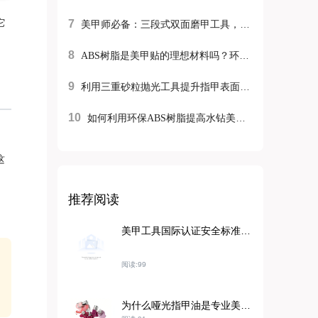
它
7
美甲师必备：三段式双面磨甲工具，提升指甲表面处理效率
8
ABS树脂是美甲贴的理想材料吗？环保材料如何提升满意度和复购率？
9
利用三重砂粒抛光工具提升指甲表面处理效率：技术指南
10
如何利用环保ABS树脂提高水钻美甲贴纸的耐用性和出口竞争力
这
推荐阅读
美甲工具国际认证安全标准详解：REACH、FDA、CE 对产品质量的严格控制
阅读:99
为什么哑光指甲油是专业美甲师高频使用的理想之选：配方逻辑分析与实际验证