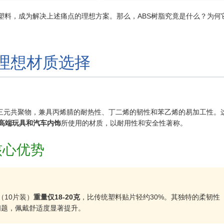
塑料，成为解决上述痛点的理想方案。那么，ABS树脂究竟是什么？为何
的理想材质选择
Styrene）是一种三元共聚物，兼具丙烯腈的耐热性、丁二烯的韧性和苯乙烯的易加工性。
高端玩具和汽车内饰
所使用的材质，以耐用性和安全性著称。
核心优势
（10片装）
重量仅18-20克
，比传统塑料贴片轻约30%。其独特的柔韧性
问题，佩戴舒适度显著提升。