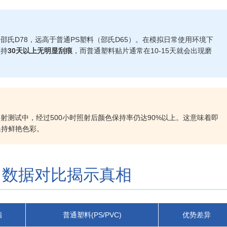
邵氏D78，远高于普通PS塑料（邵氏D65）。在模拟日常使用环境下
保持
30天以上无明显刮痕
，而普通塑料贴片通常在10-15天就会出现磨
射测试中，经过500小时照射后颜色保持率仍达90%以上。这意味着即
保持鲜艳色彩。
料：数据对比揭示真相
脂
普通塑料(PS/PVC)
优势差异