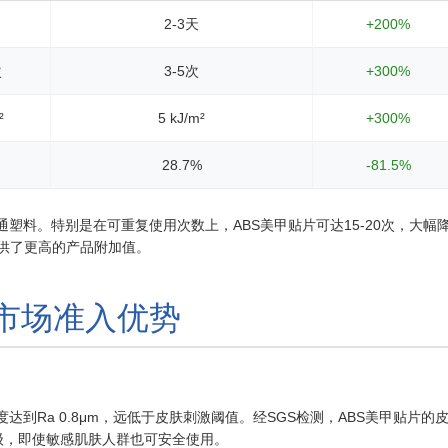
2-3天
+200%
次
3-5次
+300%
²
5 kJ/m²
+300%
28.7%
-81.5%
塑料。特别是在可重复使用次数上，ABS美甲贴片可达15-20次，大幅
供了更高的产品附加值。
的市场准入优势
到Ra 0.8μm，远低于皮肤刺激阈值。经SGS检测，ABS美甲贴片的
等级，即使敏感肌肤人群也可安全使用。