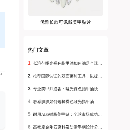
优雅长款可佩戴美甲贴片
热门文章
1
低溶剂哑光裸色指甲油如何满足全球合规要求：郑州维美M-018案例研究
甲
2
推荐国际认证的双面磨钉工具，以提升外贸客户的产品竞争力
3
专业美甲师必备：哑光裸色指甲油快速上色不晕染的三大实操技巧
4
敏感肌肤如何选择裸色哑光指甲油：天然DIY美甲小贴士
5
耐用ABS树脂美甲贴：全球市场成功的关键材料
6
高密度金刚石磨料及防滑手柄设计分析：提升指甲锉工具耐用性的关键技术