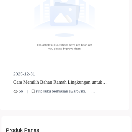
2025-12-31
Cara Memilih Bahan Ramah Lingkungan untuk
Meningkatkan Ketahanan dan Daya Saing Ekspor
56
|
strip kuku berhiasan swarovski
Strip Kuku dengan Hiasan Swarovski
bahan ABS ramah lingkungan
strip kuku tahan lama
ekspor produk kecantikan
desain kuku berbasis ukuran
Produk Panas