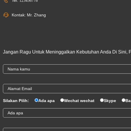
Tel:
123456778
Kontak: Mr. Zhang
Jangan Ragu Untuk Meninggalkan Kebutuhan Anda Di Sini, 
Silakan Pilih:
Ada apa
Wechat wechat
Skype
Ba