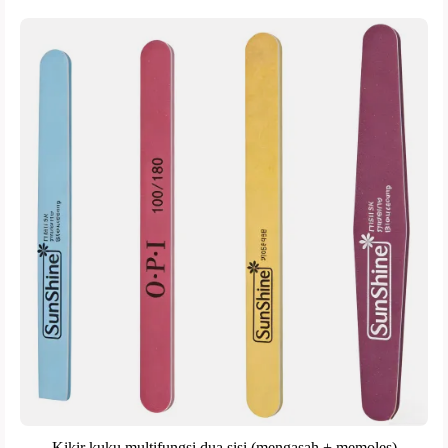
Kikir kuku multifungsi dua sisi (mengasah + memoles)