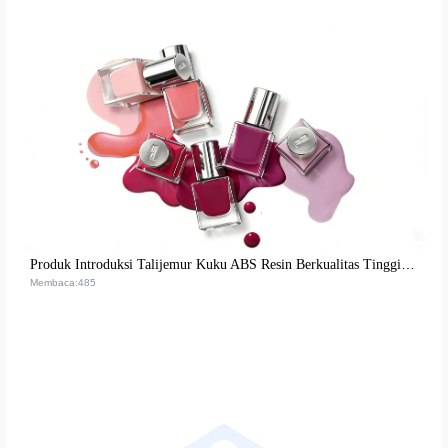
Produk Introduksi Talijemur Kuku ABS Resin Berkualitas Tinggi: Memenuhi Kebutuhan Eksportir akan Keberlanjutan dan Daya Tahan Lingkungan
Membaca:485