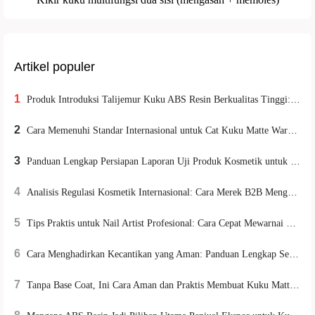
Artikel populer
1
Produk Introduksi Talijemur Kuku ABS Resin Berkualitas Tinggi: Memenuhi Kebutuhan Eksportir akan Keberlanjutan dan Daya Tahan Lingkungan
2
Cara Memenuhi Standar Internasional untuk Cat Kuku Matte Warna Netral dengan Formula Rendah Pelarut
3
Panduan Lengkap Persiapan Laporan Uji Produk Kosmetik untuk Distributor B2B Internasional
4
Analisis Regulasi Kosmetik Internasional: Cara Merek B2B Menghindari Risiko Ekspor Melalui Pembatasan Kandungan dan Aturan Label
5
Tips Praktis untuk Nail Artist Profesional: Cara Cepat Mewarnai Kuteks Matte Tanpa Luntur
6
Cara Menghadirkan Kecantikan yang Aman: Panduan Lengkap Sertifikasi dan Ekspor Kuku Berlian Imitasi untuk Pasar Global
7
Tanpa Base Coat, Ini Cara Aman dan Praktis Membuat Kuku Matte di Rumah