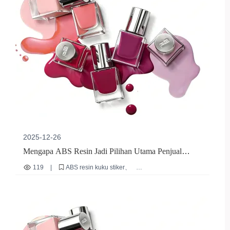
2025-12-26
Mengapa ABS Resin Jadi Pilihan Utama Penjual
Ekspor untuk Kuku Stiker Berkualitas Tinggi dan
119
|
ABS resin kuku stiker
Ramah Lingkungan
material kuku ramah lingkungan
ketahanan kuku stiker
solusi ekspor kuku
kuku stiker dapat digunakan ulang