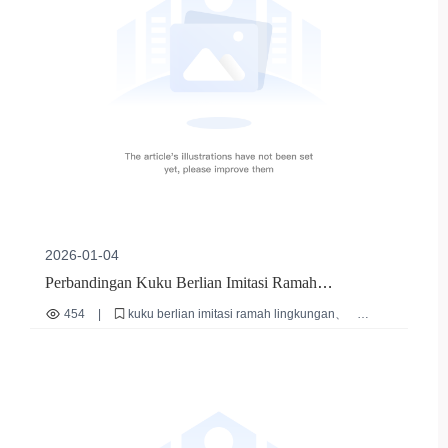
2026-01-04
Perbandingan Kuku Berlian Imitasi Ramah
Lingkungan: Solusi Premium untuk Pasar Kosmetik
454
|
kuku berlian imitasi ramah lingkungan
Global
kuku berlian imitasi tahan gores
kuku berlian imitasi panjang reusable
ekspor produk kuku premium
tren kosmetik internasional