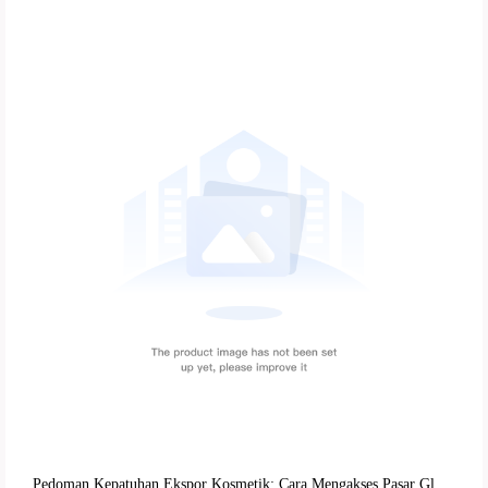
Pedoman Kepatuhan Ekspor Kosmetik: Cara Mengakses Pasar Global Melalui Sertifikasi CE Uni Eropa dan Persyaratan FDA Amerika Serikat