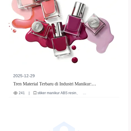
2025-12-29
Tren Material Terbaru di Industri Manikur:
Keunggulan ABS Resin yang Memenuhi Standar
241
|
stiker manikur ABS resin
Keamanan Internasional
material manikur ramah lingkungan
manikur tahan lama
stiker manikur reusable
standar keamanan kosmetik internasional