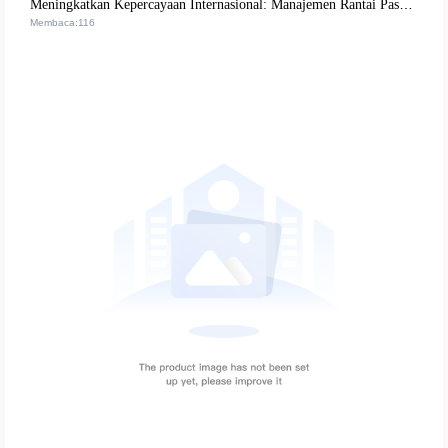
Meningkatkan Kepercayaan Internasional: Manajemen Rantai Pasok yang Kompatibel Membuka Pasar Eropa dan Amerika untuk Produk Kosmetik
Membaca:116