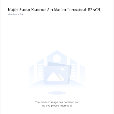
Jelajahi Standar Keamanan Alat Manikur Internasional: REACH, FDA, CE Kendali Ketat Mutu Produk
Membaca:99