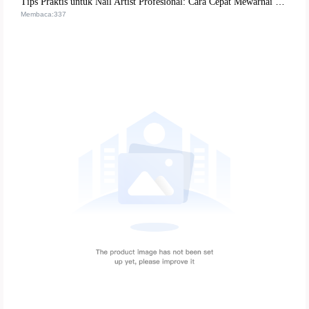
Tips Praktis untuk Nail Artist Profesional: Cara Cepat Mewarnai Kuteks Matte Tanpa Luntur
Membaca:337