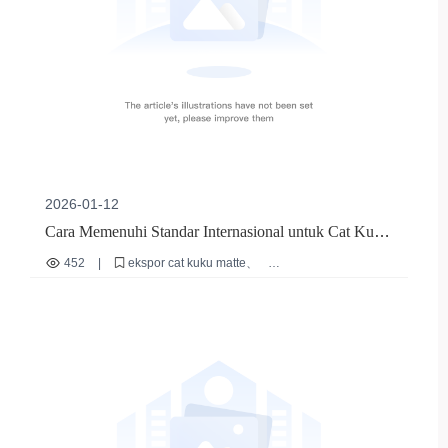
2026-01-12
Cara Memenuhi Standar Internasional untuk Cat Kuku
Matte Warna Netral dengan Formula Rendah Pelarut
452
|
ekspor cat kuku matte
formulasi rendah pelarut
kepatuhan kosmetik internasional
sertifikasi CE dan FDA
manajemen rantai pasok lintas negara