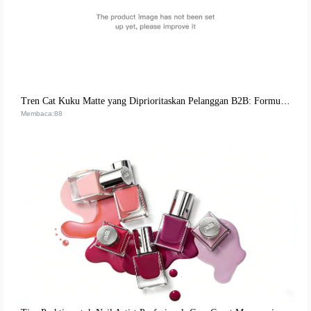
Tren Cat Kuku Matte yang Diprioritaskan Pelanggan B2B: Formula Ramah Lingkungan dan Pengalaman DIY
Membaca:88