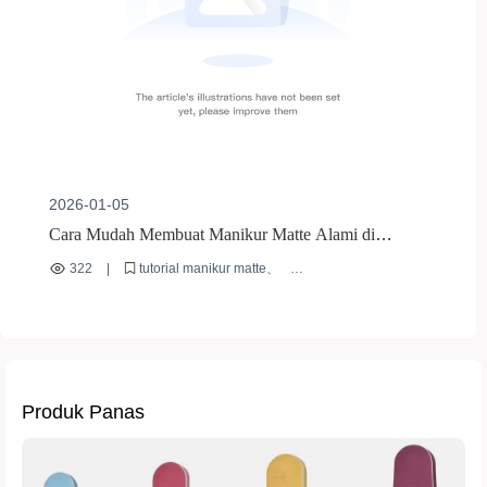
2026-01-05
Cara Mudah Membuat Manikur Matte Alami di
Rumah: Tutorial DIY Manikur & Analisis Trik
322
|
tutorial manikur matte
rekomendasi cat kuku nude
trik manikur DIY di rumah
cat kuku tanpa dasar
cat kuku cepat kering
Produk Panas