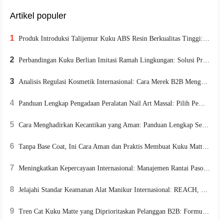
Artikel populer
1
Produk Introduksi Talijemur Kuku ABS Resin Berkualitas Tinggi: Memenuhi Kebutuhan Eksportir akan Keberlanjutan dan Daya Tahan Lingkungan
2
Perbandingan Kuku Berlian Imitasi Ramah Lingkungan: Solusi Premium untuk Pasar Kosmetik Global
3
Analisis Regulasi Kosmetik Internasional: Cara Merek B2B Menghindari Risiko Ekspor Melalui Pembatasan Kandungan dan Aturan Label
4
Panduan Lengkap Pengadaan Peralatan Nail Art Massal: Pilih Pemasok Terpercaya dan Kelola Umur Pakai Peralatan
5
Cara Menghadirkan Kecantikan yang Aman: Panduan Lengkap Sertifikasi dan Ekspor Kuku Berlian Imitasi untuk Pasar Global
6
Tanpa Base Coat, Ini Cara Aman dan Praktis Membuat Kuku Matte di Rumah
7
Meningkatkan Kepercayaan Internasional: Manajemen Rantai Pasok yang Kompatibel Membuka Pasar Eropa dan Amerika untuk Produk Kosmetik
8
Jelajahi Standar Keamanan Alat Manikur Internasional: REACH, FDA, CE Kendali Ketat Mutu Produk
9
Tren Cat Kuku Matte yang Diprioritaskan Pelanggan B2B: Formula Ramah Lingkungan dan Pengalaman DIY