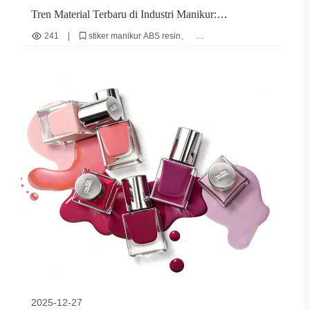
Tren Material Terbaru di Industri Manikur:
Keunggulan ABS Resin yang Memenuhi Standar
241
|
stiker manikur ABS resin
Keamanan Internasional
material manikur ramah lingkungan
manikur tahan lama
stiker manikur reusable
standar keamanan kosmetik internasional
2025-12-27