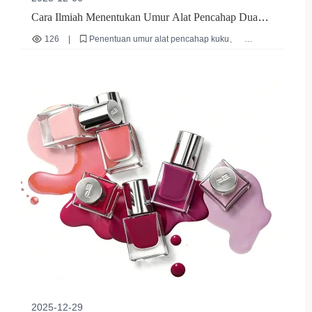
Cara Ilmiah Menentukan Umur Alat Pencahap Dua
Sisi dan Tips Perawatan, Membantu Optimasi Proses
126
|
Penentuan umur alat pencahap kuku
Perawatan Kuku
Tips perawatan alat manikur
Cara penggunaan bongkah pemoles dua sisi
Proses perawatan permukaan kuku
Teknik perawatan manikur profesional
2025-12-29