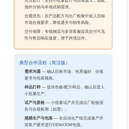
灵活起订：支持小批量起订与后续放大，适配
海外分销与本地试销需求。
合规优先：在产品配方与出厂检验中嵌入目标
市场合规要求，降低通关与销售风险。
交付保障：专线物流与多语客服提高交付可见
性与售后响应速度，便于跨境运作。
典型合作流程（简洁版）
需求沟通
— 确认目标市场、色系偏好、合规
要求与包装规格。
样品打样
— 提供色板/配方样品，确认后进入
小批量生产。
试产与质检
— 小批量试产并完成出厂检验报
告与合规检测（如需）。
规模生产与包装
— 在自动化产线完成量产并
按客户要求进行OEM/ODM包装。