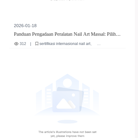
2026-01-18
Panduan Pengadaan Peralatan Nail Art Massal: Pilih
Pemasok Terpercaya dan Kelola Masa Pakai Alat
312
|
sertifikasi internasional nail art
standar keamanan alat nail art
keawetan alat pengamplasan kuku
cara membedakan alat nail art asli
tips pengadaan peralatan nail art massal