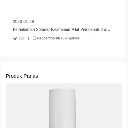
2026-01-29
Pemahaman Standar Keamanan Alat Pembersih Kuku
Ganda: Keunggulan Ekspor Alat Manikur dengan
122
|
Alat pembersih kuku ganda
Sertifikasi Internasional
Alat wajib bagi ahli manikur
Teknik perawatan permukaan kuku
Alat manikur dengan sertifikasi internasional
Cara penggunaan bongkah pemoles kuku
Produk Panas