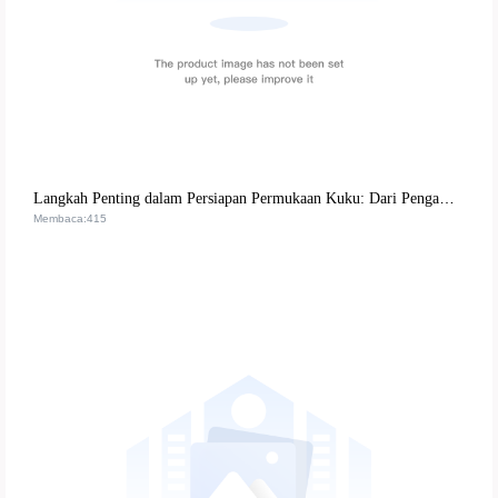
Langkah Penting dalam Persiapan Permukaan Kuku: Dari Pengamplasan Kasar hingga Polishing Halus | Panduan Praktis untuk Manikur Profesional
Membaca:415