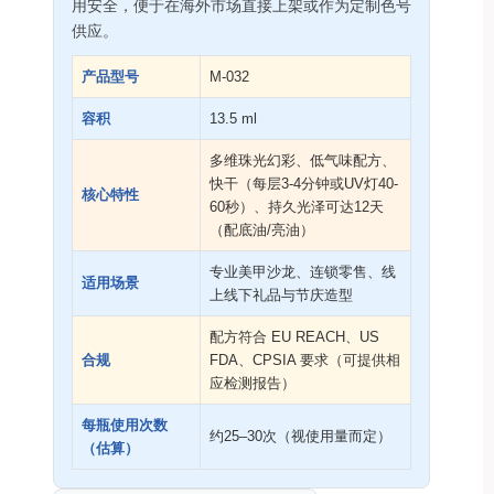
用安全，便于在海外市场直接上架或作为定制色号
供应。
产品型号
M-032
容积
13.5 ml
多维珠光幻彩、低气味配方、
快干（每层3-4分钟或UV灯40-
核心特性
60秒）、持久光泽可达12天
（配底油/亮油）
专业美甲沙龙、连锁零售、线
适用场景
上线下礼品与节庆造型
配方符合 EU REACH、US
合规
FDA、CPSIA 要求（可提供相
应检测报告）
每瓶使用次数
约25–30次（视使用量而定）
（估算）