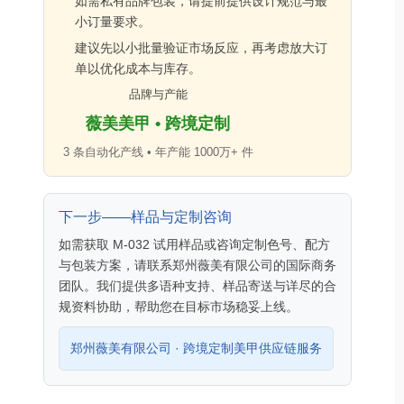
如需私有品牌包装，请提前提供设计规范与最
小订量要求。
建议先以小批量验证市场反应，再考虑放大订
单以优化成本与库存。
品牌与产能
薇美美甲 • 跨境定制
3 条自动化产线 • 年产能 1000万+ 件
下一步——样品与定制咨询
如需获取 M-032 试用样品或咨询定制色号、配方
与包装方案，请联系郑州薇美有限公司的国际商务
团队。我们提供多语种支持、样品寄送与详尽的合
规资料协助，帮助您在目标市场稳妥上线。
郑州薇美有限公司 · 跨境定制美甲供应链服务