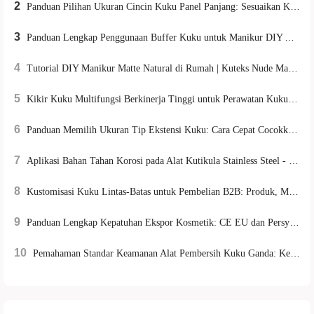
2
Panduan Pilihan Ukuran Cincin Kuku Panel Panjang: Sesuaikan Kode Panel dengan Tipe Tangan Secara Cepat
3
Panduan Lengkap Penggunaan Buffer Kuku untuk Manikur DIY Aman & Efektif di Rumah
4
Tutorial DIY Manikur Matte Natural di Rumah | Kuteks Nude Matte Aman & Teknik Anti Belang
5
Kikir Kuku Multifungsi Berkinerja Tinggi untuk Perawatan Kuku Rumahan | Panduan Lengkap & Tips Penggunaan
6
Panduan Memilih Ukuran Tip Ekstensi Kuku: Cara Cepat Cocokkan Kode Berdasarkan Bentuk Tangan
7
Aplikasi Bahan Tahan Korosi pada Alat Kutikula Stainless Steel - 郑州薇美有限公司
8
Kustomisasi Kuku Lintas‑Batas untuk Pembelian B2B: Produk, MOQ, Pengiriman & Layanan
9
Panduan Lengkap Kepatuhan Ekspor Kosmetik: CE EU dan Persyaratan FDA AS
10
Pemahaman Standar Keamanan Alat Pembersih Kuku Ganda: Keunggulan Ekspor Alat Manikur dengan Sertifikasi Internasional