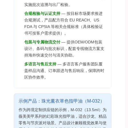
实施批次追溯与出厂检验。
合规检验与认证支持
— 按目标市场要求推进
合规测试，产品配方符合 EU REACH、US
FDA 与 CPSIA 等相关合规标准（具体检验证
书可按客户需求提供）。
包装与专属物流交付
— 提供OEM/ODM包装
设计、条码与批次标识，配套专线物流方案支
持海外快速交付与清关协助。
多语言与售后支持
— 多语言客户服务团队覆
盖样品沟通、订单跟进与售后响应，保障跨时
区协作效率。
示例产品：珠光薰衣草色指甲油（M-032）
作为跨境定制供应链的示例，M-032（13.5ml）为
薇美美甲系列的幻彩珠光指甲油，适合沙龙、精品
零售与节庆派对场景。产品设计兼顾视觉效果与使