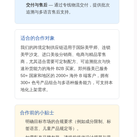
交付与售后
— 通过专线物流交付，提供批次
追溯与多语言售后支持。
适合的合作对象
我们的跨境定制供应链适用于国际美甲师、连锁
美甲沙龙、进口美妆分销商、电商与精品零售
商，尤其适合需要可定制配方、可追溯批次与快
速补货能力的海外 B2B 买家。郑州薇美已服务
50+ 国家和地区的 2000+ 海外 B 端客户，拥有
300+ 色号产品组合与多语种服务能力，可支持本
地化上架需求。
合作前的小贴士
明确目标市场的合规要求（例如成分限制、标
签语言、儿童产品规定等）。