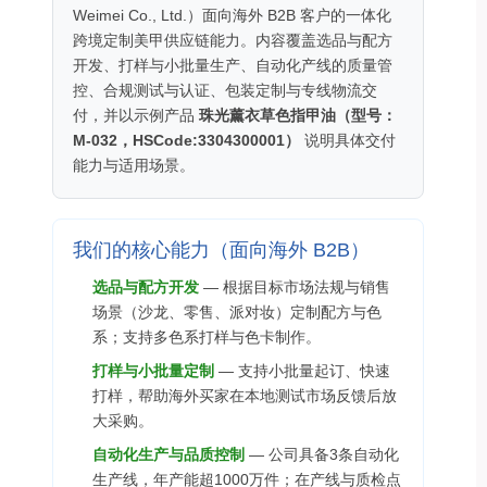
Weimei Co., Ltd.）面向海外 B2B 客户的一体化
跨境定制美甲供应链能力。内容覆盖选品与配方
开发、打样与小批量生产、自动化产线的质量管
控、合规测试与认证、包装定制与专线物流交
付，并以示例产品
珠光薰衣草色指甲油（型号：
M-032，HSCode:3304300001）
说明具体交付
能力与适用场景。
我们的核心能力（面向海外 B2B）
选品与配方开发
— 根据目标市场法规与销售
场景（沙龙、零售、派对妆）定制配方与色
系；支持多色系打样与色卡制作。
打样与小批量定制
— 支持小批量起订、快速
打样，帮助海外买家在本地测试市场反馈后放
大采购。
自动化生产与品质控制
— 公司具备3条自动化
生产线，年产能超1000万件；在产线与质检点