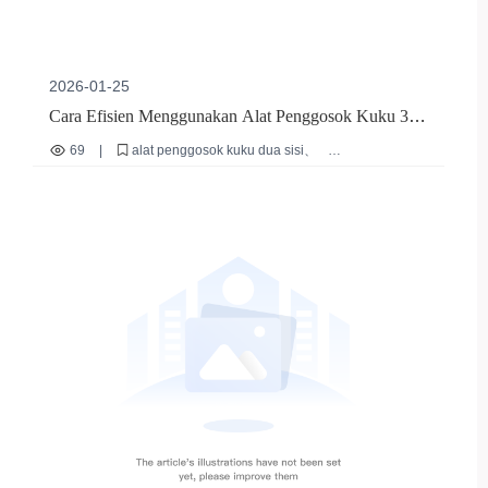
2026-01-25
Cara Efisien Menggunakan Alat Penggosok Kuku 3
Tingkat Kekasaran untuk Kuku Alami & Buatan |
69
|
alat penggosok kuku dua sisi
Panduan Praktis untuk Penata Kuku
pengamplasan kuku tiga tingkat kekasaran
teknik merawat kuku alami
perawatan kuku akrilik dan gel
panduan penggunaan alat kecantikan kuku