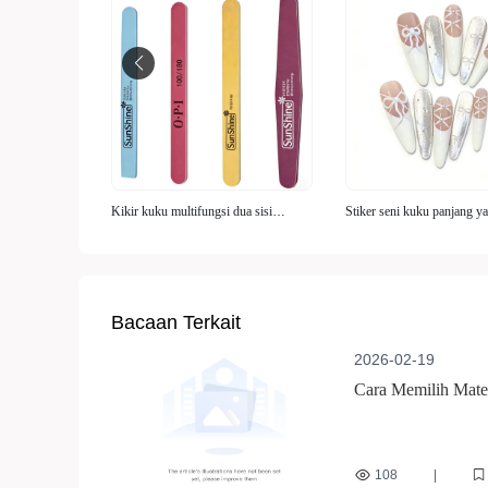
Kikir kuku multifungsi dua sisi
Stiker seni kuku panjang y
(mengasah + memoles)
Bacaan Terkait
2026-02-19
Cara Memilih Mate
Digunakan Kembal
108
|