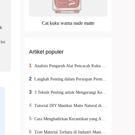
Cat kuku warna nude matte
ik
Ini
Artikel populer
1
Analisis Pengaruh Alat Pencacah Kuku Dua Sisi Efisien Terhadap Peningkatan Adhesi Cat Kuku di Industri Manikur
2
Langkah Penting dalam Persiapan Permukaan Kuku: Dari Pengamplasan Kasar hingga Polishing Halus
3
3 Teknik Penting untuk Mengurangi Kerusakan pada Stiker Kuku Ramah Lingkungan dan Meningkatkan Daya Tahan
4
Tutorial DIY Manikur Matte Natural di Rumah: Pilih Kuteks Nude yang Aman & Teknik Aplikasi Anti Belang
5
Cara Menghadirkan Kecantikan yang Aman: Panduan Lengkap Sertifikasi dan Ekspor Kuku Berlian Imitasi untuk Pasar Global
6
Tren Material Terbaru di Industri Manikur: Keunggulan ABS Resin yang Memenuhi Standar Keamanan Internasional