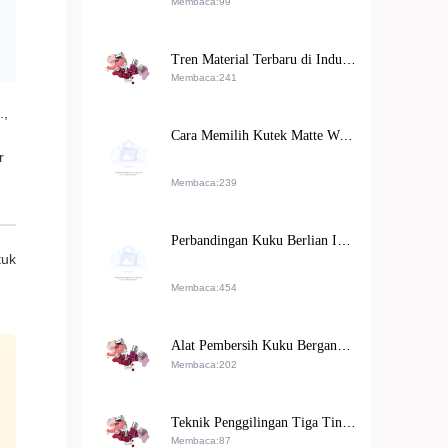
Membaca:99
Tren Material Terbaru di Industri Manikur: Keunggulan ABS Resin yang Memenuhi Standar Keamanan Internasional
Membaca:241
.,
Cara Memilih Kutek Matte Warna Nude yang Cocok untuk Kulit Sensitif
r
Membaca:239
Perbandingan Kuku Berlian Imitasi Ramah Lingkungan: Solusi Premium untuk Pasar Kosmetik Global
tuk
Membaca:454
Alat Pembersih Kuku Berganda: Cara Menggunakan Alat Pembersih Kuku Tiga Tingkat Granulasi untuk Meningkatkan Efisiensi Pemrosesan Permukaan Kuku
Membaca:202
Teknik Penggilingan Tiga Tingkat Kekasaran untuk Perawatan Permukaan Kuku yang Lebih Efisien
Membaca:87