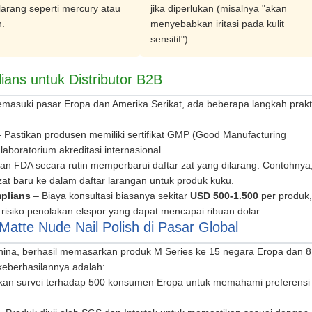
larang seperti mercury atau
jika diperlukan (misalnya "akan
n.
menyebabkan iritasi pada kulit
sensitif").
ians untuk Distributor B2B
 memasuki pasar Eropa dan Amerika Serikat, ada beberapa langkah prakt
 Pastikan produsen memiliki sertifikat GMP (Good Manufacturing
 laboratorium akreditasi internasional.
an FDA secara rutin memperbarui daftar zat yang dilarang. Contohnya
t baru ke dalam daftar larangan untuk produk kuku.
plians
– Biaya konsultasi biasanya sekitar
USD 500-1.500
per produk,
 risiko penolakan ekspor yang dapat mencapai ribuan dolar.
Matte Nude Nail Polish di Pasar Global
hina, berhasil memasarkan produk M Series ke 15 negara Eropa dan 8
keberhasilannya adalah:
an survei terhadap 500 konsumen Eropa untuk memahami preferensi