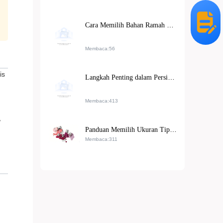
Cara Memilih Bahan Ramah Lingkungan untuk Meningkatkan Ketahanan dan Daya Saing Ekspor Strip Kuku dengan Hiasan Swarovski
Membaca:56
is
Langkah Penting dalam Persiapan Permukaan Kuku: Dari Pengamplasan Kasar hingga Polishing Halus
Membaca:413
,
Panduan Memilih Ukuran Tip Ekstensi Kuku: Cara Cepat Cocokkan Kode Tip Berdasarkan Bentuk Tangan
Membaca:311