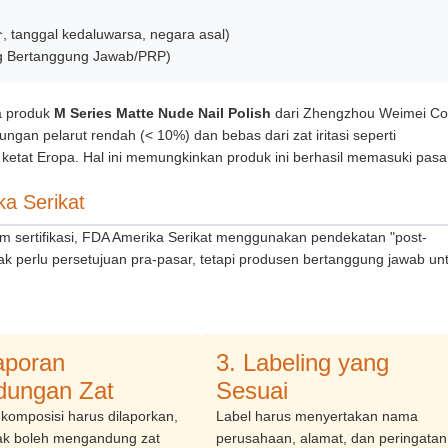
, tanggal kedaluwarsa, negara asal)
ang Bertanggung Jawab/PRP)
da produk
M Series Matte Nude Nail Polish
dari Zhengzhou Weimei Co
gan pelarut rendah (< 10%) dan bebas dari zat iritasi seperti
ketat Eropa. Hal ini memungkinkan produk ini berhasil memasuki pasa
a Serikat
 sertifikasi, FDA Amerika Serikat menggunakan pendekatan "post-
idak perlu persetujuan pra-pasar, tetapi produsen bertanggung jawab un
aporan
3. Labeling yang
dungan Zat
Sesuai
komposisi harus dilaporkan,
Label harus menyertakan nama
dak boleh mengandung zat
perusahaan, alamat, dan peringatan