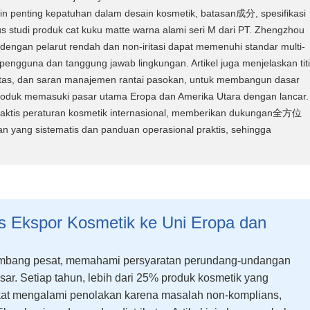
n penting kepatuhan dalam desain kosmetik, batasan成分, spesifikasi
s studi produk cat kuku matte warna alami seri M dari PT. Zhengzhou
dengan pelarut rendah dan non-iritasi dapat memenuhi standar multi-
ngguna dan tanggung jawab lingkungan. Artikel juga menjelaskan tit
ualitas, dan saran manajemen rantai pasokan, untuk membangun dasar
duk memasuki pasar utama Eropa dan Amerika Utara dengan lancar. 
praktis peraturan kosmetik internasional, memberikan dukungan全方位
ran yang sistematis dan panduan operasional praktis, sehingga
 Ekspor Kosmetik ke Uni Eropa dan
kembang pesat, memahami persyaratan perundang-undangan
sar. Setiap tahun, lebih dari 25% produk kosmetik yang
ikat mengalami penolakan karena masalah non-komplians,