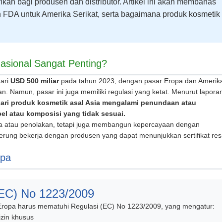
ikan bagi produsen dan distributor. Artikel ini akan membahas
n FDA untuk Amerika Serikat, serta bagaimana produk kosmetik
asional Sangat Penting?
dari
USD 500 miliar
pada tahun 2023, dengan pasar Eropa dan Amerik
n. Namun, pasar ini juga memiliki regulasi yang ketat. Menurut lapora
ari produk kosmetik asal Asia mengalami penundaan atau
el atau komposisi yang tidak sesuai.
a atau penolakan, tetapi juga membangun kepercayaan dengan
nderung bekerja dengan produsen yang dapat menunjukkan sertifikat re
opa
(EC) No 1223/2009
ropa harus mematuhi Regulasi (EC) No 1223/2009, yang mengatur:
 izin khusus