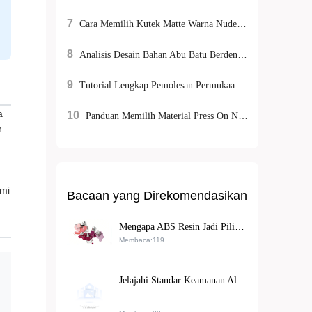
7
Cara Memilih Kutek Matte Warna Nude yang Cocok untuk Kulit Sensitif
8
Analisis Desain Bahan Abu Batu Berdensitas Tinggi dan Pegangan Anti-Slip: Teknologi Kunci untuk Meningkatkan Daya Tahan Alat Pembersih Kuku
9
Tutorial Lengkap Pemolesan Permukaan Kuku Alami dan Buatan: Bantu Manicurist Berkinerja Efisien
a
10
Panduan Memilih Material Press On Nails: Keunggulan Resin ABS yang Tahan Lama dan Ramah Lingkungan untuk Ekspor
n
smi
Bacaan yang Direkomendasikan
Mengapa ABS Resin Jadi Pilihan Utama Penjual Ekspor untuk Kuku Stiker Berkualitas Tinggi dan Ramah Lingkungan
Membaca:119
Jelajahi Standar Keamanan Alat Manikur Internasional: REACH, FDA, CE Kendali Ketat Mutu Produk