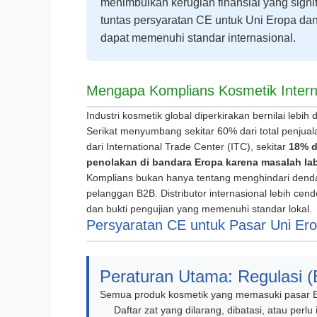
menimbulkan kerugian finansial yang signif
tuntas persyaratan CE untuk Uni Eropa da
dapat memenuhi standar internasional.
Mengapa Komplians Kosmetik Intern
Industri kosmetik global diperkirakan bernilai lebih 
Serikat menyumbang sekitar 60% dari total penjuala
dari International Trade Center (ITC), sekitar
18% d
penolakan di bandara Eropa karena masalah lab
Komplians bukan hanya tentang menghindari dend
pelanggan B2B. Distributor internasional lebih ce
dan bukti pengujian yang memenuhi standar lokal.
Persyaratan CE untuk Pasar Uni Er
Peraturan Utama: Regulasi 
Semua produk kosmetik yang memasuki pasar E
Daftar zat yang dilarang, dibatasi, atau perlu