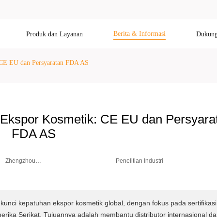
Berita & Informasi
Produk dan Layanan
Dukung
 CE EU dan Persyaratan FDA AS
Ekspor Kosmetik: CE EU dan Persyara
FDA AS
Zhengzhou
Penelitian Industri
Weimei Co.,
Ltd.
kunci kepatuhan ekspor kosmetik global, dengan fokus pada sertifikasi
ika Serikat. Tujuannya adalah membantu distributor internasional d