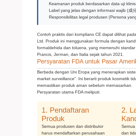
Keamanan produk berdasarkan data uji klinis
Label yang jelas dengan informasi wajib (成分
Responsibilitas legal produsen (Persona y
Contoh praktis dari komplians CE dapat dilihat pa
Ltd. Produk ini menggunakan formula dengan kandun
formaldehida dan toluena, yang memenuhi standar 
Prancis, Jerman, dan Italia sejak tahun 2021.
Persyaratan FDA untuk Pasar Amerik
Berbeda dengan Uni Eropa yang menerapkan sistem
market surveillance". Ini berarti produk kosmetik t
memastikan produk aman sebelum memasarkan.
Persyaratan utama FDA meliputi:
1. Pendaftaran
2. L
Produk
Kan
Semua produsen dan distributor
Semua 
harus mendaftarkan perusahaan
dan ti